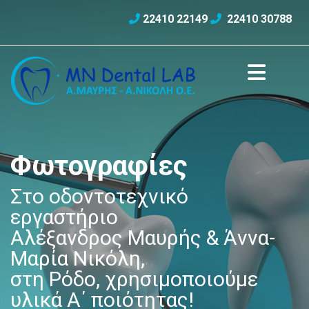
22410 22149
22410 30788


Φωτογραφίες
Στο οδοντοτεχνικό
εργαστήριο
Αλέξανδρος Μαυρής & Άννα-
Μαρία Νικόλη,
στη Ρόδο,
χρησιμοποιούμε
υλικά Α΄ ποιότητας!